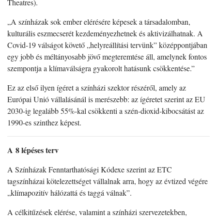
Theatres).
„A színházak sok ember elérésére képesek a társadalomban,
kulturális eszmecserét kezdeményezhetnek és aktivizálhatnak. A
Covid-19 válságot követő „helyreállítási tervünk” középpontjában
egy jobb és méltányosabb jövő megteremtése áll, amelynek fontos
szempontja a klímaválságra gyakorolt hatásunk csökkentése.”
Ez az első ilyen ígéret a színházi szektor részéről, amely az
Európai Unió vállalásánál is merészebb: az ígéretet szerint az EU
2030-ig legalább 55%-kal csökkenti a szén-dioxid-kibocsátást az
1990-es szinthez képest.
A 8 lépéses terv
A Színházak Fenntarthatósági Kódexe szerint az ETC
tagszínházai kötelezettséget vállalnak arra, hogy az évtized végére
„klímapozitív hálózattá és taggá válnak”.
A célkitűzések elérése, valamint a színházi szervezetekben,