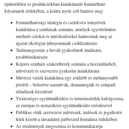
épületekben és produkciókban kialakítandó fenntartható
folyamatok érdekében, a kódex nyolc célt határoz meg:
Fenntarthatósági stratégia és cselekvési irányelvek
kialakítása a színházak számára, amelyek egyértelműen
mérhető célokat és intézkedéseket határoznak meg az
ágazat ökológiai lábnyomának csökkentésére
Tudásmegosztás a bevált gyakorlatok átadására,
továbbörökítésére
Képzés színházi szakemberek számára a hozzáállásbeli,
művészeti és szervezési gyakorlat átalakítására
Művészi víziók kialakítása egy zöldebb és méltányosabb
jövőről – beleértve narratívák, dramaturgiák és színpadi
előadások készítését
Tisztességes együttműködési és turnémodellek kidolgozása,
az európai és nemzetközi együttműködés erősítésével
Publikus viták szervezése művészek, tudósok és jogalkotói
felek között a társadalmi párbeszéd formálása érdekében
Az eredmények megosztása és kommunikációja