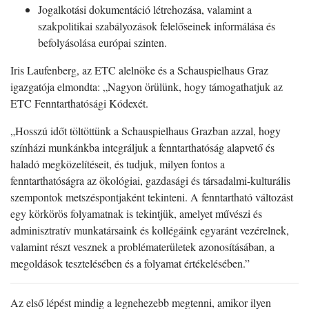
Jogalkotási dokumentáció létrehozása, valamint a
szakpolitikai szabályozások felelőseinek informálása és
befolyásolása európai szinten.
Iris Laufenberg, az ETC alelnöke és a Schauspielhaus Graz
igazgatója elmondta: „Nagyon örülünk, hogy támogathatjuk az
ETC Fenntarthatósági Kódexét.
„Hosszú időt töltöttünk a Schauspielhaus Grazban azzal, hogy
színházi munkánkba integráljuk a fenntarthatóság alapvető és
haladó megközelítéseit, és tudjuk, milyen fontos a
fenntarthatóságra az ökológiai, gazdasági és társadalmi-kulturális
szempontok metszéspontjaként tekinteni. A fenntartható változást
egy körkörös folyamatnak is tekintjük, amelyet művészi és
adminisztratív munkatársaink és kollégáink egyaránt vezérelnek,
valamint részt vesznek a problématerületek azonosításában, a
megoldások tesztelésében és a folyamat értékelésében.”
Az első lépést mindig a legnehezebb megtenni, amikor ilyen