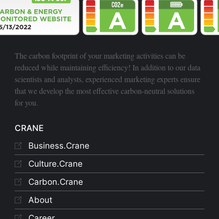
The carbon footprint of your marketing activities can be
reduced while maintaining efficiency! In addition to our data
scientists and analysts, experienced marketing experts ensure
that we develop the most effective carbon-neutral solutions
for you.
CRANE
Business.Crane
Culture.Crane
Carbon.Crane
About
Career