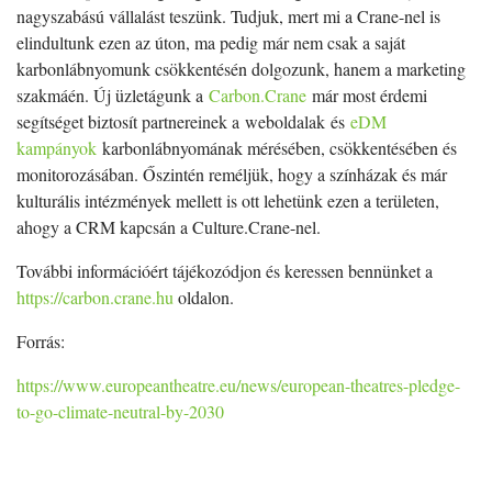
nagyszabású vállalást teszünk. Tudjuk, mert mi a Crane-nel is
elindultunk ezen az úton, ma pedig már nem csak a saját
karbonlábnyomunk csökkentésén dolgozunk, hanem a marketing
szakmáén. Új üzletágunk a
Carbon.Crane
már most érdemi
segítséget biztosít partnereinek a weboldalak és
eDM
kampányok
karbonlábnyomának mérésében, csökkentésében és
monitorozásában. Őszintén reméljük, hogy a színházak és már
kulturális intézmények mellett is ott lehetünk ezen a területen,
ahogy a CRM kapcsán a Culture.Crane-nel.
További információért tájékozódjon és keressen bennünket a
https://carbon.crane.hu
oldalon.
Forrás:
https://www.europeantheatre.eu/news/european-theatres-pledge-
to-go-climate-neutral-by-2030