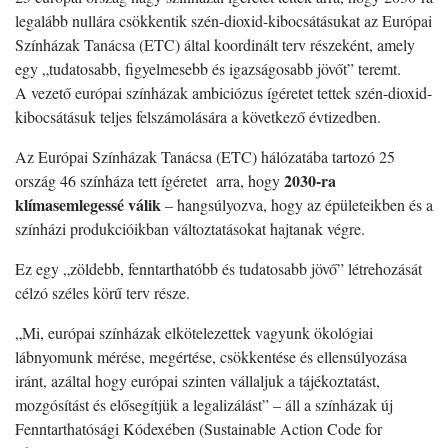
legalább nullára csökkentik szén-dioxid-kibocsátásukat az Európai
Színházak Tanácsa (ETC) által koordinált terv részeként, amely
egy „tudatosabb, figyelmesebb és igazságosabb jövőt” teremt.
A vezető európai színházak ambiciózus ígéretet tettek szén-dioxid-
kibocsátásuk teljes felszámolására a következő évtizedben.
Az Európai Színházak Tanácsa (ETC) hálózatába tartozó 25
2030-ra
ország 46 színháza tett ígéretet arra, hogy
klímasemlegessé válik
– hangsúlyozva, hogy az épületeikben és a
színházi produkcióikban változtatásokat hajtanak végre.
Ez egy „zöldebb, fenntarthatóbb és tudatosabb jövő” létrehozását
célzó széles körű terv része.
„Mi, európai színházak elkötelezettek vagyunk ökológiai
lábnyomunk mérése, megértése, csökkentése és ellensúlyozása
iránt, azáltal hogy európai szinten vállaljuk a tájékoztatást,
mozgósítást és elősegítjük a legalizálást” – áll a színházak új
Fenntarthatósági Kódexében (Sustainable Action Code for