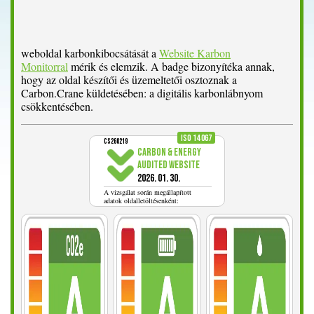
weboldal karbonkibocsátását a
Website Karbon
Monitorral
mérik és elemzik. A badge bizonyítéka annak,
hogy az oldal készítői és üzemeltetői osztoznak a
Carbon.Crane küldetésében: a digitális karbonlábnyom
csökkentésében.
ISO 14 067
CS260219
CARBON & ENERGY
AUDITED WEBSITE
2026. 01. 30.
A vizsgálat során megállapított
adatok oldalletöltésenként: