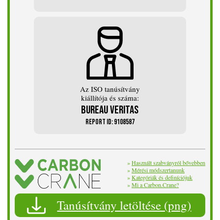
Az ISO tanúsítvány
kiállítója és száma:
Bureau Veritas
REPORT ID: 9108587
»
Használt szabványról bővebben
»
Mérési módszertanunk
»
Kategóriák és definíciójuk
»
Mi a Carbon.Crane?
Tanúsítvány letöltése (png)