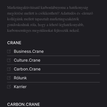
Marketingaktivitásaid karbonlábnyoma a hatékonyság
megőrzése mellett is csökkenthető! Adattudós és -elemző
kollégáink mellett tapasztalt marketingszakértők
gondoskodnak róla, hogy a lehető leghatékonyabb,
karbonsemleges megoldásokat fejlesszük neked.
CRANE
Business.Crane
Culture.Crane
Carbon.Crane
Rólunk
Karrier
CARBON.CRANE