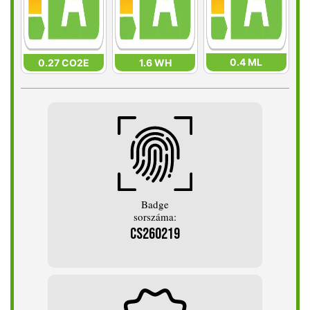
0.4 ML
0.27 CO2E
1.6 WH
Badge
sorszáma:
CS260219