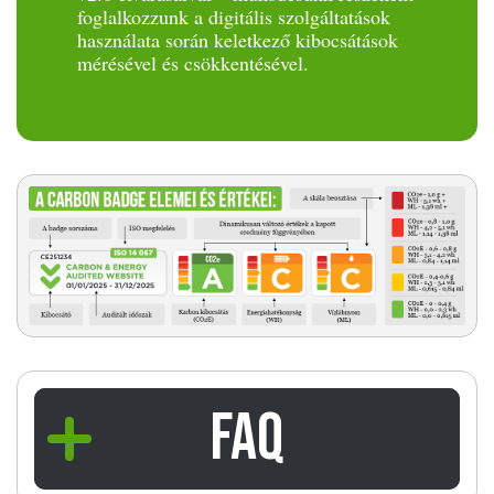
foglalkozzunk a digitális szolgáltatások
használata során keletkező kibocsátások
mérésével és csökkentésével.
FAQ