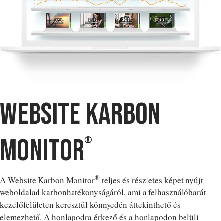
Website Karbon
monitor
®
®
A Website Karbon Monitor
teljes és részletes képet nyújt
weboldalad karbonhatékonyságáról, ami a felhasználóbarát
kezelőfelületen keresztül könnyedén áttekinthető és
elemezhető. A honlapodra érkező és a honlapodon belüli