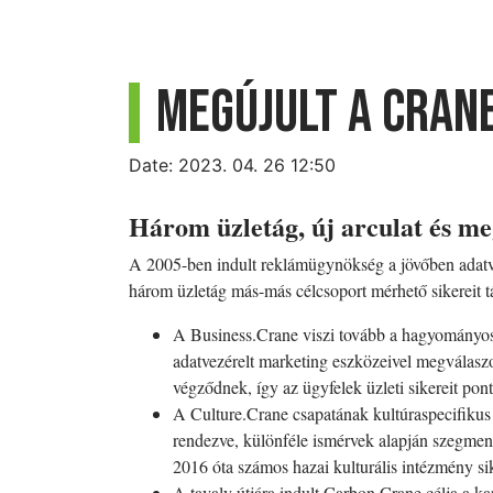
Megújult a CRAN
Date: 2023. 04. 26 12:50
Három üzletág, új arculat és meg
A 2005-ben indult reklámügynökség a jövőben adatvez
három üzletág más-más célcsoport mérhető sikereit t
A Business.Crane viszi tovább a hagyományos, 
adatvezérelt marketing eszközeivel megválaszo
végződnek, így az ügyfelek üzleti sikereit p
A Culture.Crane csapatának kultúraspecifiku
rendezve, különféle ismérvek alapján szegmen
2016 óta számos hazai kulturális intézmény si
A tavaly útjára indult Carbon.Crane célja a