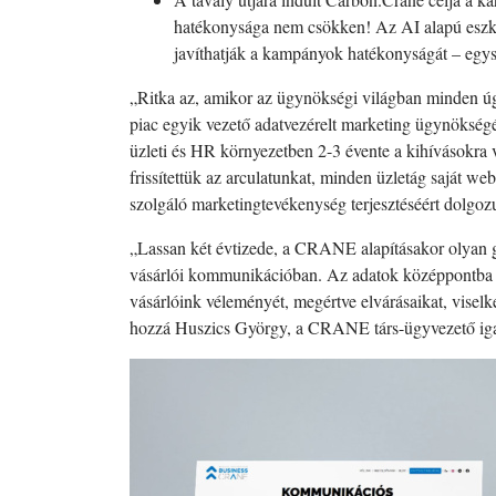
hatékonysága nem csökken! Az AI alapú eszkö
javíthatják a kampányok hatékonyságát – egys
„Ritka az, amikor az ügynökségi világban minden úgy 
piac egyik vezető adatvezérelt marketing ügynökségév
üzleti és HR környezetben 2-3 évente a kihívásokra v
frissítettük az arculatunkat, minden üzletág saját web
szolgáló marketingtevékenység terjesztéséért dolgo
„Lassan két évtizede, a CRANE alapításakor olyan go
vásárlói kommunikációban. Az adatok középpontba he
vásárlóink véleményét, megértve elvárásaikat, vise
hozzá Huszics György, a CRANE társ-ügyvezető igazg