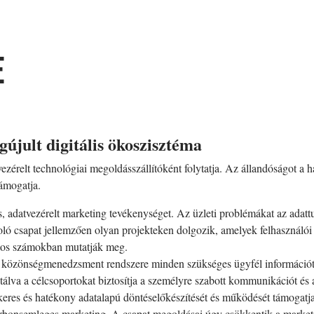
E
újult digitális ökoszisztéma
érelt technológiai megoldásszállítóként folytatja. Az állandóságot a 
ámogatja.
adatvezérelt marketing tevékenységet. Az üzleti problémákat az adattud
ló csapat jellemzően olyan projekteken dolgozik, amelyek felhasználói 
ontos számokban mutatják meg.
s közönségmenedzsment rendszere minden szükséges ügyfél információt 
tálva a célcsoportokat biztosítja a személyre szabott kommunikációt é
keres és hatékony adatalapú döntéselőkészítését és működését támogatj
 karbonsemleges marketing. A csapat megoldásai úgy csökkentik a mark