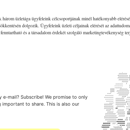
k három üzletága ügyfeleink célcsoportjának minél hatékonyabb elérés
kkentésén dolgozik. Ügyfeleink üzleti céljainak elérését az adattudom
fenntartható és a társadalom érdekét szolgáló marketingtevékenység terj
by e-mail? Subscribe! We promise to only
important to share. This is also our