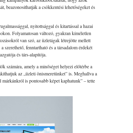
, beazonosíthatják a csökkentési lehetőségeket és
galmassággal, nyitottsággal és kitartással a hazai
iacokon. Folyamatosan változó, gyakran kíméletlen
zásokról van szó, az üzletágak létrejötte mellett
: a szerethető, fenntartható és a társadalom érdekét
atója és társ-alapítója.
lők számára, amely a minőséget helyezi előtérbe a
thatjuk az „üzleti önismeretünket” is. Meghallva a
l márkánkról is pontosabb képet kaphatunk” – tette