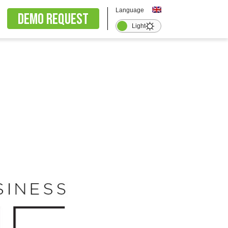
Language
Demo request
Light