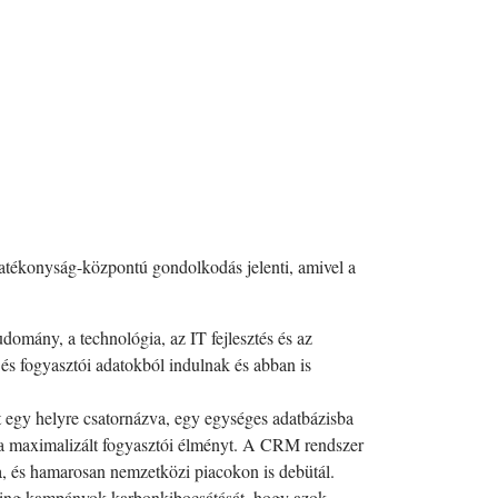
hatékonyság-központú gondolkodás jelenti, amivel a
omány, a technológia, az IT fejlesztés és az
és fogyasztói adatokból indulnak és abban is
egy helyre csatornázva, egy egységes adatbázisba
s a maximalizált fogyasztói élményt. A CRM rendszer
a, és hamarosan nemzetközi piacokon is debütál.
eting kampányok karbonkibocsátását, hogy azok