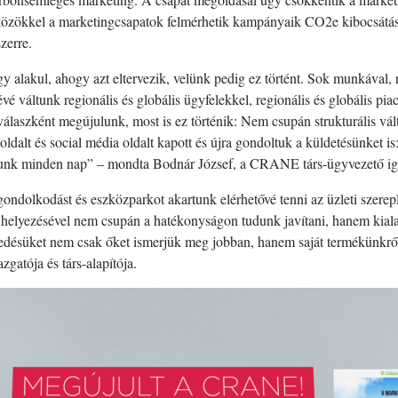
zökkel a marketingcsapatok felmérhetik kampányaik CO2e kibocsátását
zerre.
alakul, ahogy azt eltervezik, velünk pedig ez történt. Sok munkával, ru
é váltunk regionális és globális ügyfelekkel, regionális és globális p
álaszként megújulunk, most is ez történik: Nem csupán strukturális válto
oldalt és social média oldalt kapott és újra gondoltuk a küldetésünket is
zunk minden nap” – mondta Bodnár József, a CRANE társ-ügyvezető igazg
ndolkodást és eszközparkot akartunk elérhetővé tenni az üzleti szerep
lyezésével nem csupán a hatékonyságon tudunk javítani, hanem kialakí
lkedésüket nem csak őket ismerjük meg jobban, hanem saját termékünkrő
atója és társ-alapítója.