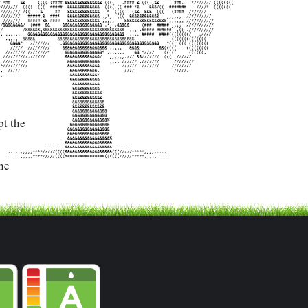
pt the
the