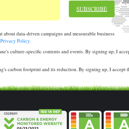
SUBSCRIBE
tent about data-driven campaigns and measurable business
e
Privacy Policy.
ane's culture-specific contents and events. By signing up, I acce
g's carbon footprint and its reduction. By signing up, I accept 